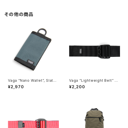
その他の商品
Vaga “Nano Wallet”, Slate
Vaga “Lightweight Belt” Bl
Blue
ack
¥2,970
¥2,200