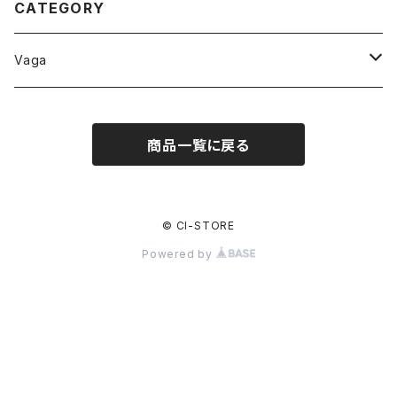
CATEGORY
Vaga
Backpacks
商品一覧に戻る
Stealth
Bags
Wedge
Double Pouch
Accessories
© CI-STORE
Powered by
Wedge XP
Magic Pocket
Lightweight Belt
Kawa x Vaga
Mesh Sack
Long Haul Duffel
Nano Wallet
Graphite Unicolor
Amoeba
Lasso
Apparel