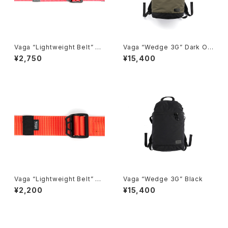
Vaga “Lightweight Belt” Ne
Vaga “Wedge 3G” Dark Oli
on Pink, Bicolor
ve
¥2,750
¥15,400
Vaga “Lightweight Belt” Bu
Vaga “Wedge 3G” Black
rnt Orange
¥2,200
¥15,400