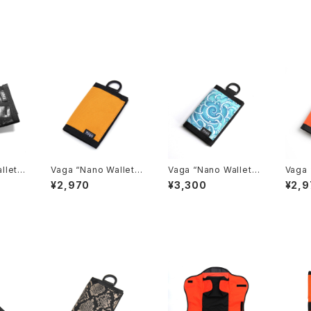
let”,
Vaga “Nano Wallet”,
Vaga “Nano Wallet”
Vaga 
ack
Golden Yellow
by Toshikazu Noza
Oran
¥2,970
¥3,300
¥2,9
ka