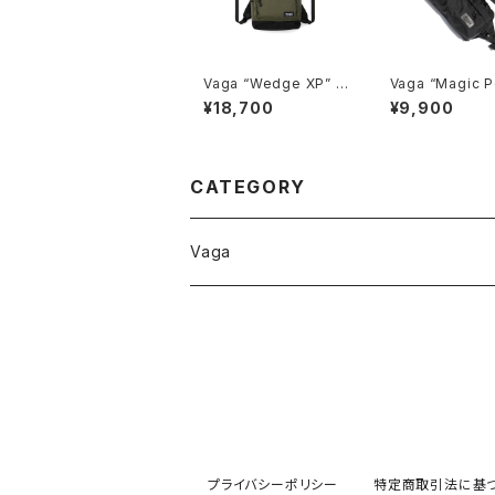
Vaga “Wedge XP” D
Vaga “Magic 
ark Olive
Evo.” U Black
¥18,700
¥9,900
CATEGORY
Vaga
Backpacks
Stealth
Bags
Wedge
Double Pouch
Accessories
プライバシーポリシー
特定商取引法に基