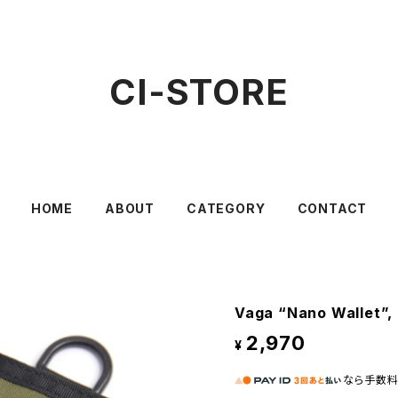
CI-STORE
HOME
ABOUT
CATEGORY
CONTACT
Vaga “Nano Wallet”, 
2,970
¥
なら
手数