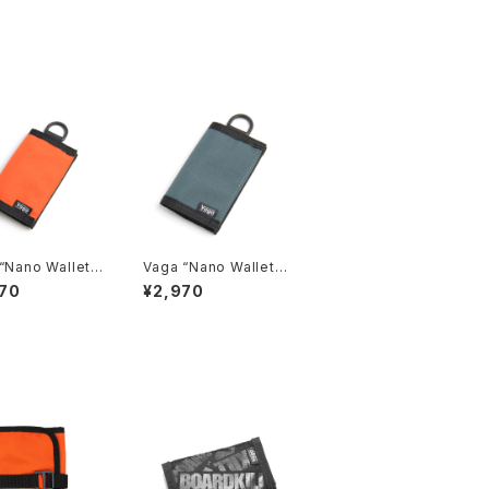
“Nano Wallet”,
Vaga “Nano Wallet”,
ge
Slate Blue
70
¥2,970