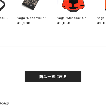
Pocket
Vaga “Nano Wallet”,
Vaga “Amoeba” Ora
Vaga 
Serpentine Black
nge/Black
Skate
¥3,300
¥3,850
¥3,8
op O
商品一覧に戻る
づく表記