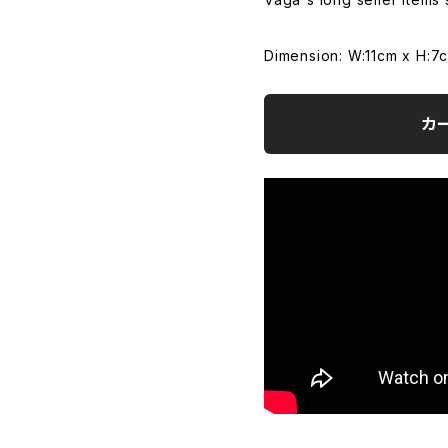
Dimension: W:11cm x H:7
カ