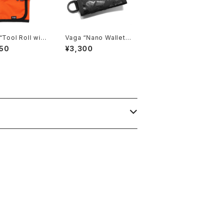
“Tool Roll with
Vaga “Nano Wallet”,
 Tool”, Rip-St
BOARDKILL Black
50
¥3,300
range