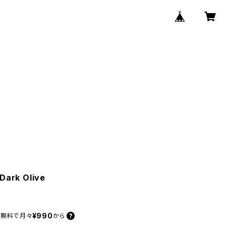
Dark Olive
¥990
料無料で
月々
から